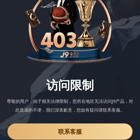
访问限制
尊敬的用户，由于相关法律限制，您所在地区无法访问J9产品，对
此造成的不便，我们深表歉意，您如有疑问请联系客服。
联系客服