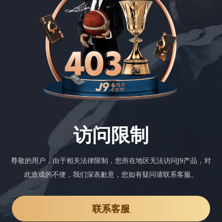
访问限制
尊敬的用户，由于相关法律限制，您所在地区无法访问J9产品，对
此造成的不便，我们深表歉意，您如有疑问请联系客服。
联系客服