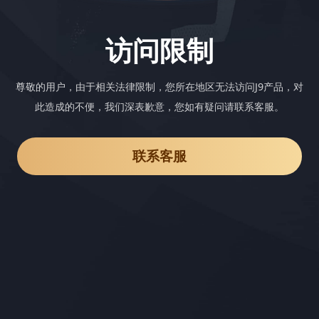
访问限制
尊敬的用户，由于相关法律限制，您所在地区无法访问J9产品，对
此造成的不便，我们深表歉意，您如有疑问请联系客服。
联系客服