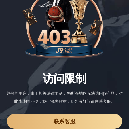
访问限制
尊敬的用户，由于相关法律限制，您所在地区无法访问J9产品，对
此造成的不便，我们深表歉意，您如有疑问请联系客服。
联系客服