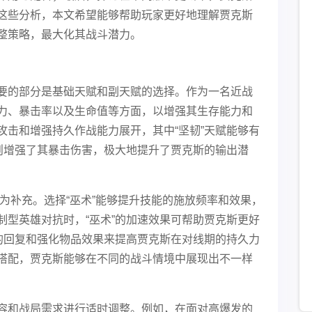
这些分析，本文希望能够帮助玩家更好地理解贾克斯
整策略，最大化其战斗潜力。
要的部分是基础天赋和副天赋的选择。作为一名近战
力、暴击率以及生命值等方面，以增强其生存能力和
攻击和增强持久作战能力展开，其中“坚韧”天赋能够有
赋则增强了其暴击伤害，极大地提升了贾克斯的输出潜
作为补充。选择“巫术”能够提升技能的施放频率和效果，
制型英雄对抗时，“巫术”的加速效果可帮助贾克斯更好
外的回复和强化物品效果来提高贾克斯在对线期的持久力
搭配，贾克斯能够在不同的战斗情境中展现出不一样
容和战局需求进行适时调整。例如，在面对高爆发的